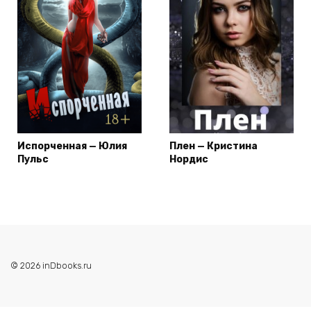
Испорченная — Юлия
Плен — Кристина
Пульс
Нордис
© 2026 inDbooks.ru