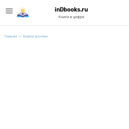
Перейти
к
inDbooks.ru
содержанию
Книги в цифре
Главная
Боевое фэнтези