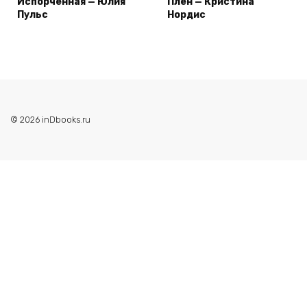
Испорченная — Юлия
Плен — Кристина
Пульс
Нордис
© 2026 inDbooks.ru