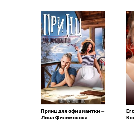
Принц для официантки —
Ег
Лина Филимонова
Ко