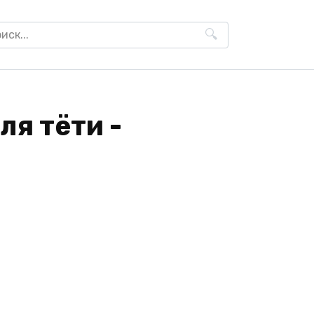
h
я тёти -