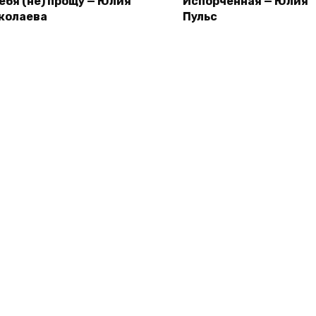
тебя (не) прощу — Юлия
Испорченная — Юлия
колаева
Пульс