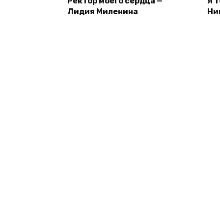
Ректор моего сердца —
Я 
Лидия Миленина
Ни
© 2026 inDbooks.ru