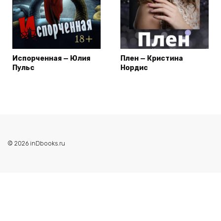
Испорченная — Юлия
Плен — Кристина
Пульс
Нордис
© 2026 inDbooks.ru