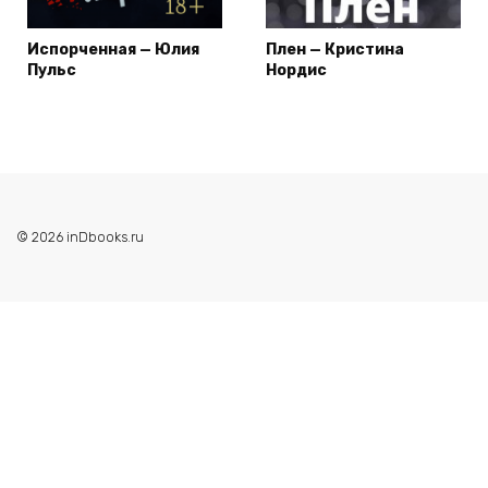
Испорченная — Юлия
Плен — Кристина
Пульс
Нордис
© 2026 inDbooks.ru