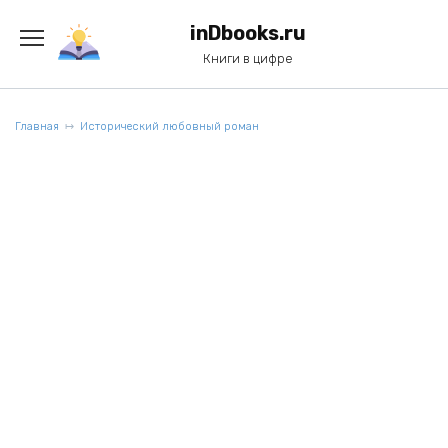
Перейти
к
inDbooks.ru
содержанию
Книги в цифре
Главная
Исторический любовный роман