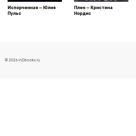
Испорченная — Юлия
Плен — Кристина
Пульс
Нордис
© 2026 inDbooks.ru