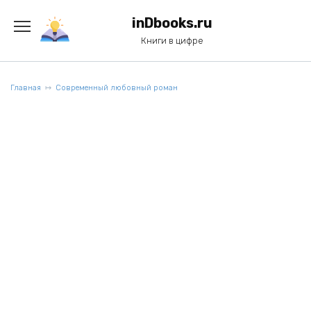
Перейти
к
inDbooks.ru
содержанию
Книги в цифре
Главная
Современный любовный роман