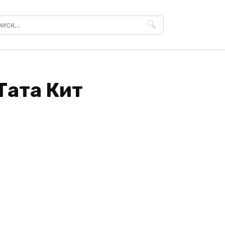
h
Тата Кит