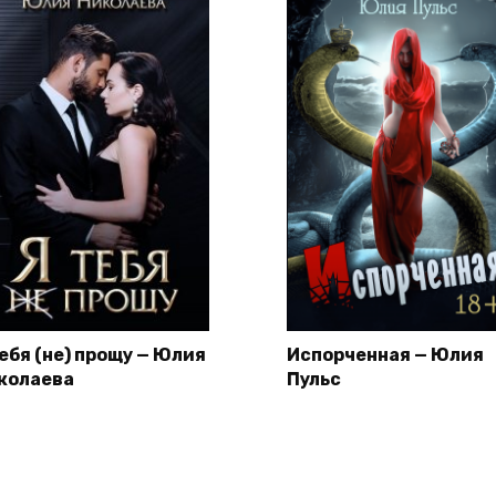
тебя (не) прощу — Юлия
Испорченная — Юлия
колаева
Пульс