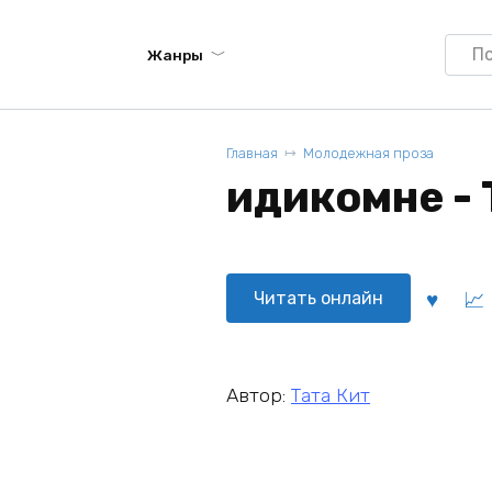
Searc
Жанры
for:
Главная
Молодежная проза
идикомне - 
Читать онлайн
Автор:
Тата Кит