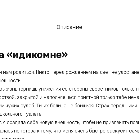
Описание
га «идикомне»
 нам родиться. Никто перед рождением на свет не удостаив
нешность.
ю жизнь терпишь унижения со стороны сверстников только п
рствой, закрытой и наполняешься понятной только тебе нена
м чужих судеб. Ты их больше не боишься. Страх перед ними 
школьного туалета.
, я создала себе новую внешность, чтобы не привлекать по
алась не готова к тому, что меня очень быстро раскусит сам