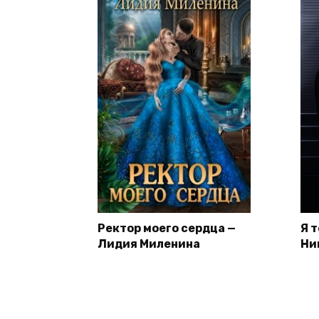
Ректор моего сердца —
Я 
Лидия Миленина
Ни