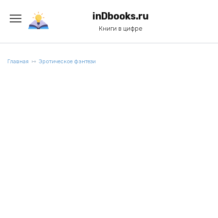
Перейти
к
inDbooks.ru
содержанию
Книги в цифре
Главная
Эротическое фэнтези