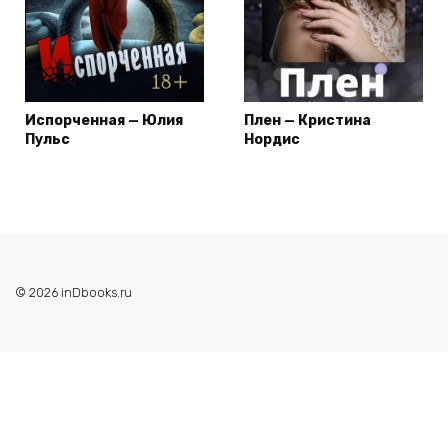
Испорченная — Юлия
Плен — Кристина
Пульс
Нордис
© 2026 inDbooks.ru