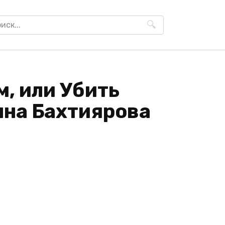
h
м, или Убить
нна Бахтиярова