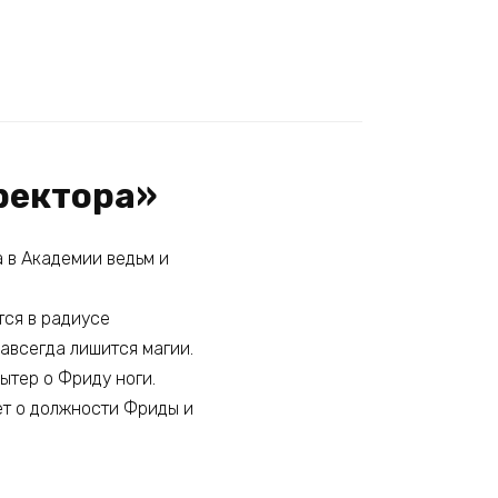
 ректора»
 в Академии ведьм и
тся в радиусе
навсегда лишится магии.
ытер о Фриду ноги.
ет о должности Фриды и