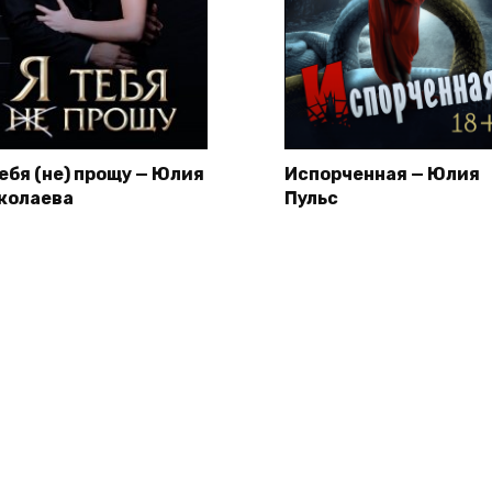
тебя (не) прощу — Юлия
Испорченная — Юлия
колаева
Пульс