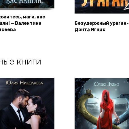
ржитесь, маги, вас
шли! — Валентина
Безудержный ураган-
исеева
Данта Игнис
ные книги