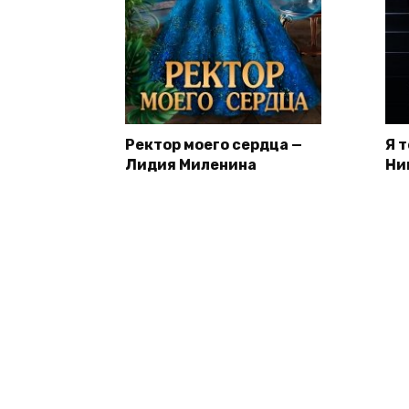
Ректор моего сердца —
Я 
Лидия Миленина
Ни