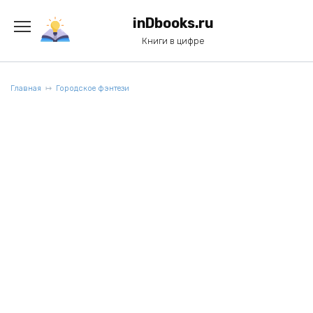
Перейти
к
inDbooks.ru
содержанию
Книги в цифре
Главная
Городское фэнтези