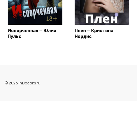
Испорченная — Юлия
Плен — Кристина
Пульс
Нордис
© 2026 inDbooks.ru