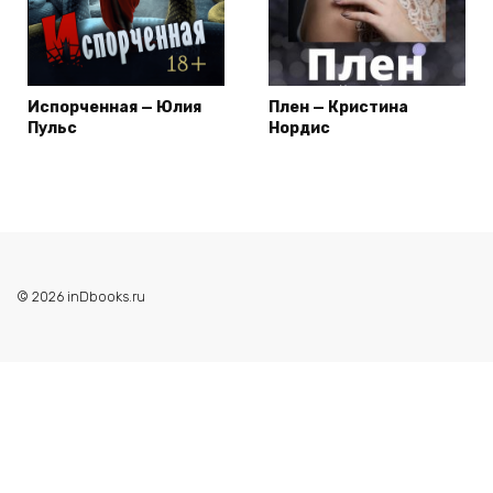
Испорченная — Юлия
Плен — Кристина
Пульс
Нордис
© 2026 inDbooks.ru