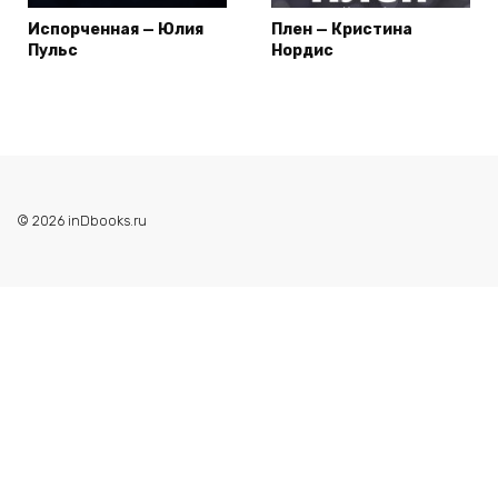
Испорченная — Юлия
Плен — Кристина
Пульс
Нордис
© 2026 inDbooks.ru