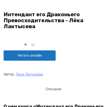
Интендант его Драконьего
Превосходительства - Лёка
Лактысева
Читать онлайн
Автор:
Лёка Лактысева
Описание
О чем книга «Интендант его Драконьего