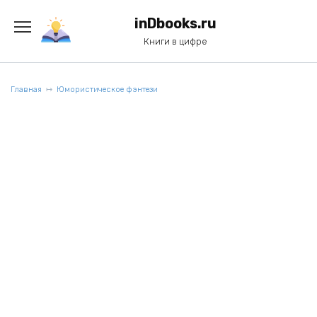
Перейти
к
inDbooks.ru
содержанию
Книги в цифре
Главная
Юмористическое фэнтези