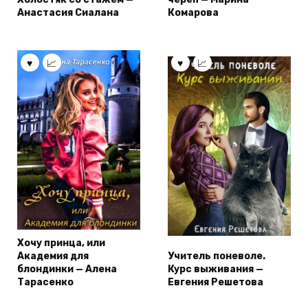
Анастасия Сиалана
Комарова
Хочу принца, или
Академия для
Учитель поневоле.
блондинки — Алена
Курс выживания —
Тарасенко
Евгения Решетова