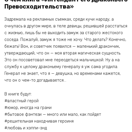
Превосходительства»
Задремала на рекламных съемках, среди кучи народу, а
очнулась в другом мире, в теле девицы, решившей расстаться
с жизнью, лишь бы не выходить замуж за старого жестокого
соседа. Пожалуй, замуж я тоже не хочу. Что делать? Конечно,
бежать! Вон, и советчик появился — маленький дракончик,
утверждающий, что он — моя вторая магическая сущность.
Это он посоветовал мне переодеться мальчишкой. Ну а на
службу к целому драконьему генералу я уж сама угодила.
Генерал не знает, что я — девушка, но временами кажется,
что он о чем-то догадывается…
В книге будут:
#властный герой
#юмор, иногда на грани
#бытовое фэнтези — много или мало, как пойдет
#решительная находчивая героиня
#любовь и хэппи-энд