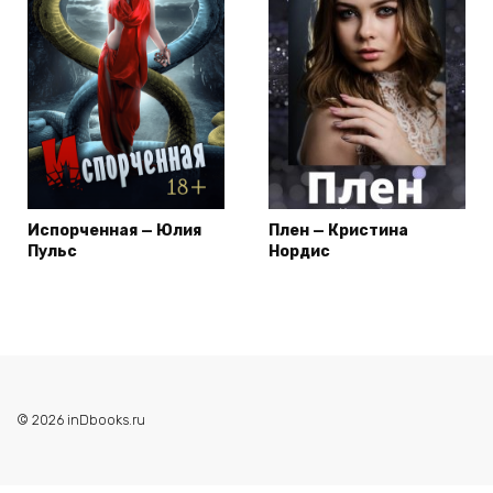
Испорченная — Юлия
Плен — Кристина
Пульс
Нордис
© 2026 inDbooks.ru