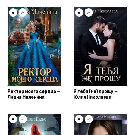
Ректор моего сердца —
Я тебя (не) прощу —
Лидия Миленина
Юлия Николаева