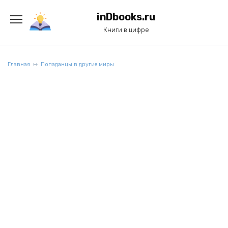
Перейти
к
inDbooks.ru
содержанию
Книги в цифре
Главная
Попаданцы в другие миры