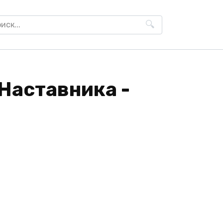
h
Наставника -