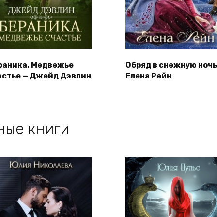
раника. Медвежье
Обряд в снежную ночь
астье — Джейд Дэвлин
Елена Рейн
ные книги