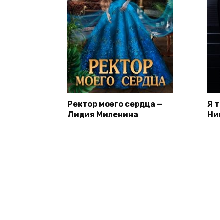
Ректор моего сердца —
Я 
Лидия Миленина
Ни