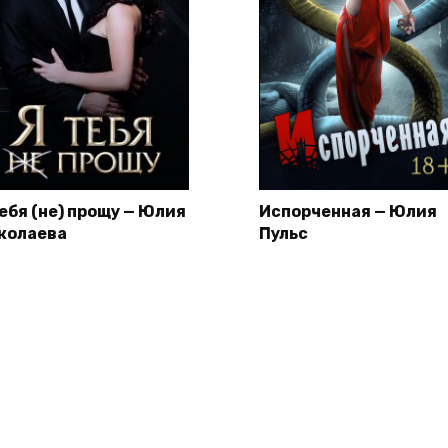
тебя (не) прощу — Юлия
Испорченная — Юлия
колаева
Пульс