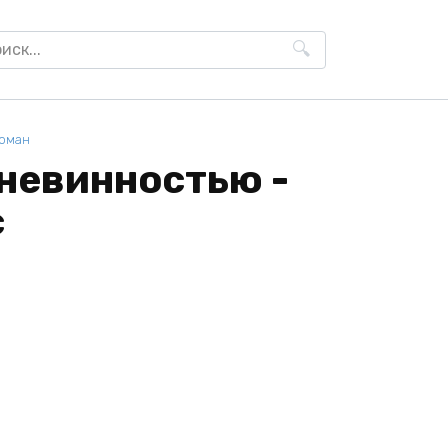
h
роман
невинностью -
с