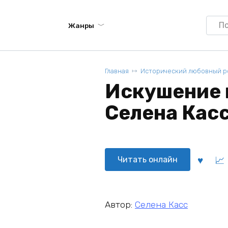
Searc
Жанры
for:
Главная
Исторический любовный 
Искушение 
Селена Кас
Читать онлайн
Автор:
Селена Касс