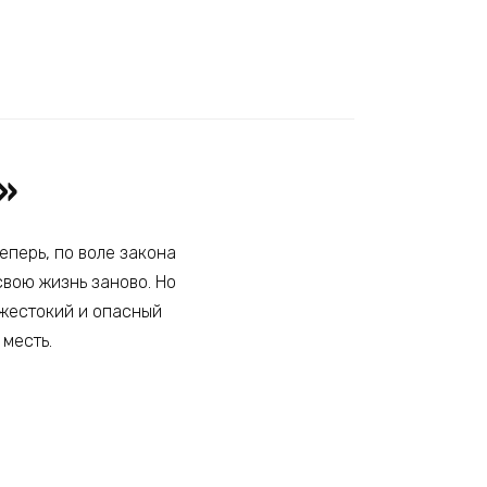
»
Теперь, по воле закона
свою жизнь заново. Но
т жестокий и опасный
 месть.