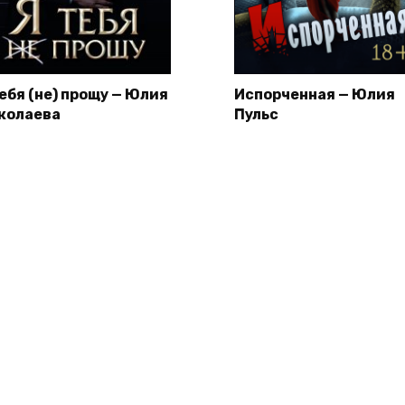
тебя (не) прощу — Юлия
Испорченная — Юлия
колаева
Пульс