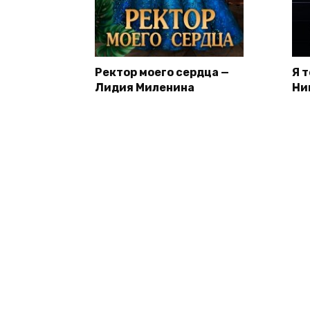
Ректор моего сердца —
Я 
Лидия Миленина
Ни