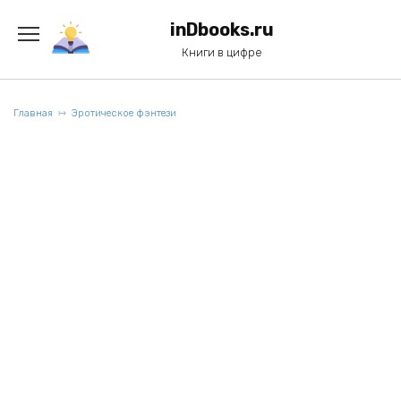
Перейти
к
inDbooks.ru
содержанию
Книги в цифре
Главная
Эротическое фэнтези