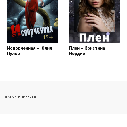
Испорченная — Юлия
Плен — Кристина
Пульс
Нордис
© 2026 inDbooks.ru