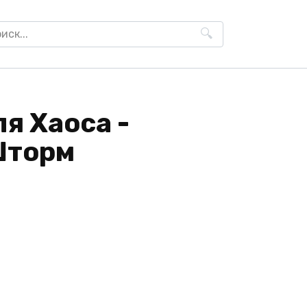
h
я Хаоса -
Шторм