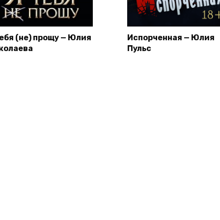
тебя (не) прощу — Юлия
Испорченная — Юлия
колаева
Пульс