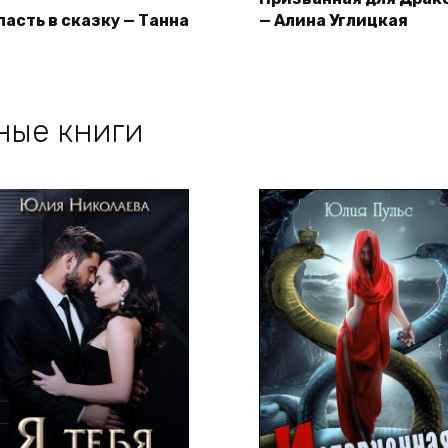
пасть в сказку — Танна
— Алина Углицкая
ные книги