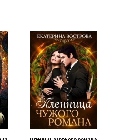
она
Пленница чужого романа