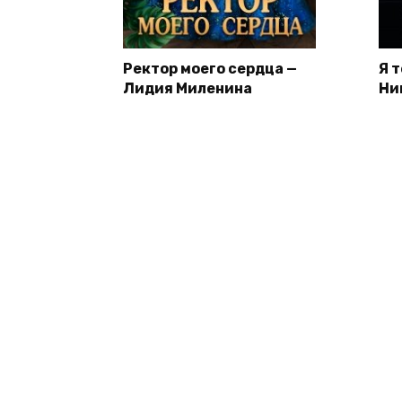
Ректор моего сердца —
Я 
Лидия Миленина
Ни