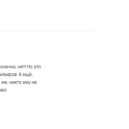
онечно, нет! Но это
ильяров. А ещё,
же, никто ему не
зел.