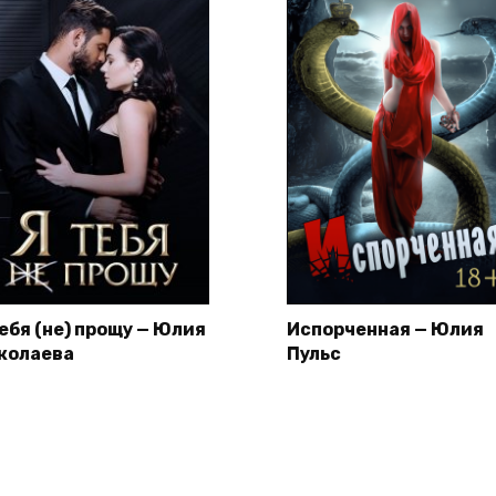
тебя (не) прощу — Юлия
Испорченная — Юлия
колаева
Пульс