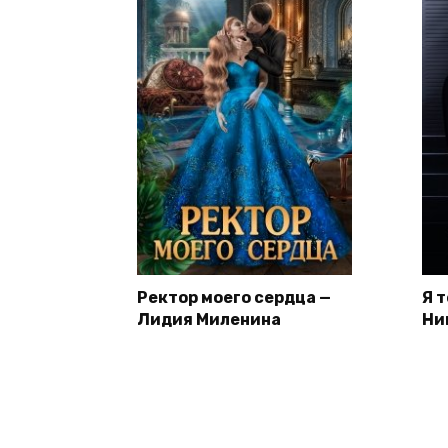
Ректор моего сердца —
Я 
Лидия Миленина
Ни