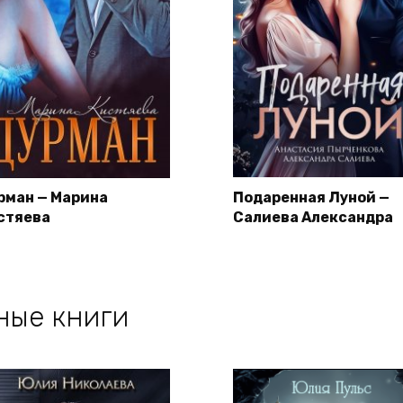
рман — Марина
Подаренная Луной —
стяева
Салиева Александра
ные книги