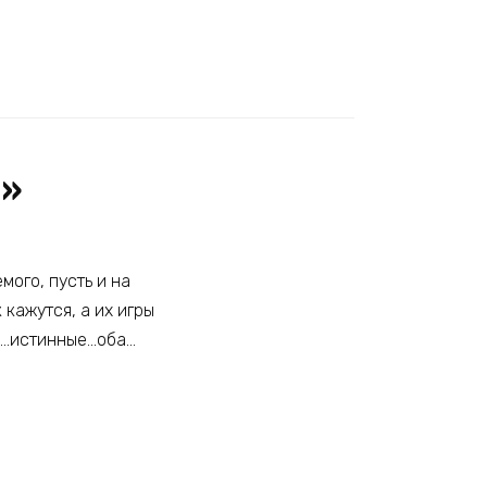
а»
ого, пусть и на
 кажутся, а их игры
ни…истинные…оба…