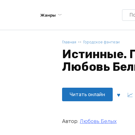
Searc
Жанры
for:
Главная
Городское фэнтези
Истинные. 
Любовь Бе
Читать онлайн
Автор:
Любовь Белых