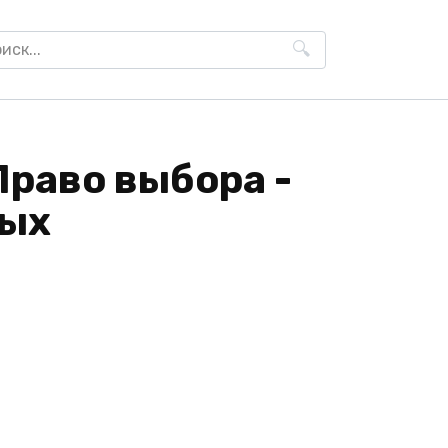
h
Право выбора -
лых