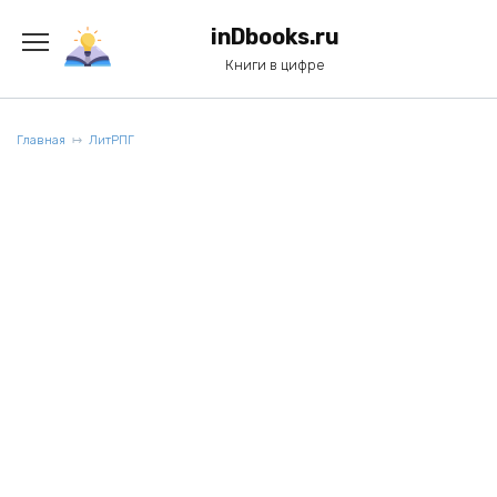
Перейти
к
inDbooks.ru
содержанию
Книги в цифре
Главная
ЛитРПГ