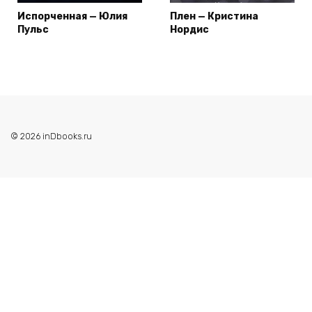
Испорченная — Юлия
Плен — Кристина
Пульс
Нордис
© 2026 inDbooks.ru