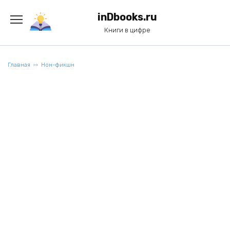
Перейти
к
inDbooks.ru
содержанию
Книги в цифре
Главная
Нон-фикшн