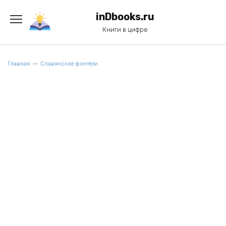
Перейти
к
inDbooks.ru
содержанию
Книги в цифре
Главная
Славянское фэнтези