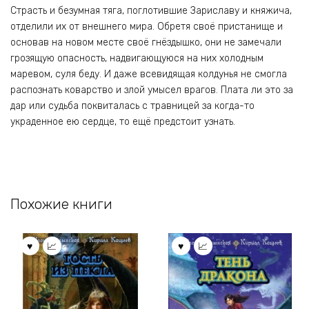
Страсть и безумная тяга, поглотившие Зариславу и княжича,
отделили их от внешнего мира. Обретя своё пристанище и
основав на новом месте своё гнёздышко, они не замечали
грозящую опасность, надвигающуюся на них холодным
маревом, суля беду. И даже всевидящая колдунья не смогла
распознать коварство и злой умысел врагов. Плата ли это за
дар или судьба поквиталась с травницей за когда-то
украденное ею сердце, то ещё предстоит узнать.
Похожие книги