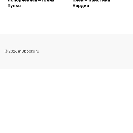
Испорченная — Юлия
Плен — Кристина
Пульс
Нордис
© 2026 inDbooks.ru