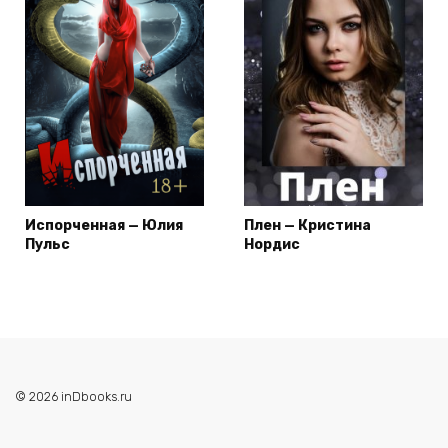
Испорченная — Юлия
Плен — Кристина
Пульс
Нордис
© 2026 inDbooks.ru