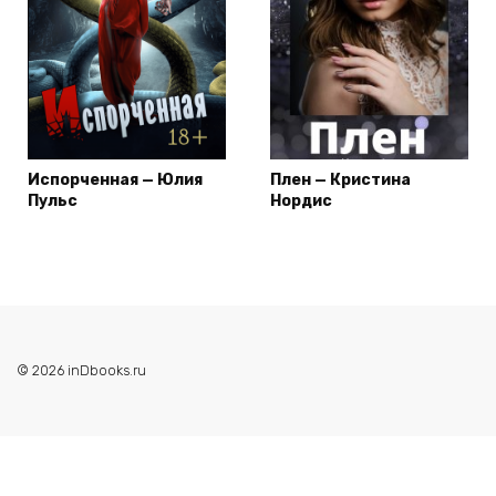
Испорченная — Юлия
Плен — Кристина
Пульс
Нордис
© 2026 inDbooks.ru