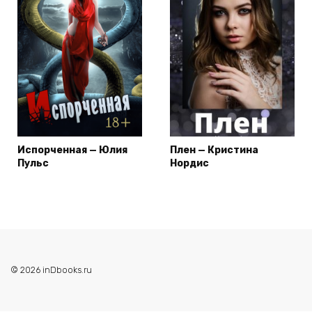
Испорченная — Юлия
Плен — Кристина
Пульс
Нордис
© 2026 inDbooks.ru