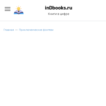
Перейти
к
inDbooks.ru
содержанию
Книги в цифре
Главная
Приключенческое фэнтези