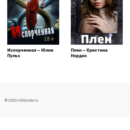
Испорченная — Юлия
Плен — Кристина
Пульс
Нордис
© 2026 inDbooks.ru