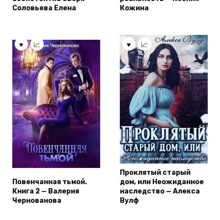
Соловьева Елена
Кожина
Проклятый старый
Повенчанная тьмой.
дом, или Неожиданное
Книга 2 — Валерия
наследство — Алекса
Чернованова
Вулф