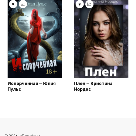
Испорченная — Юлия
Плен — Кристина
Пульс
Нордис
© 2026 inDbooks.ru