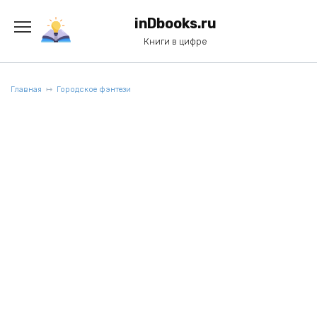
Перейти
к
inDbooks.ru
содержанию
Книги в цифре
Главная
Городское фэнтези