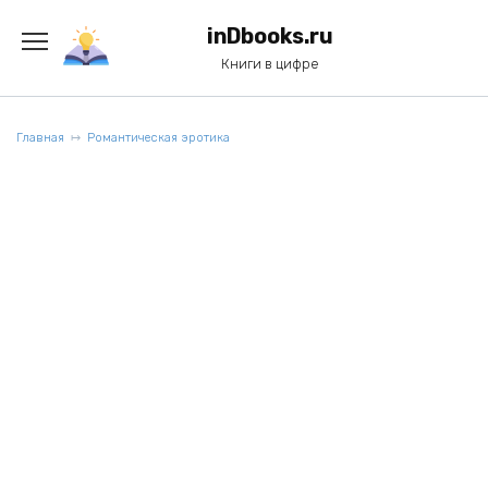
Перейти
к
inDbooks.ru
содержанию
Книги в цифре
Главная
Романтическая эротика