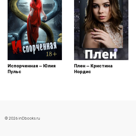
Испорченная — Юлия
Плен — Кристина
Пульс
Нордис
© 2026 inDbooks.ru