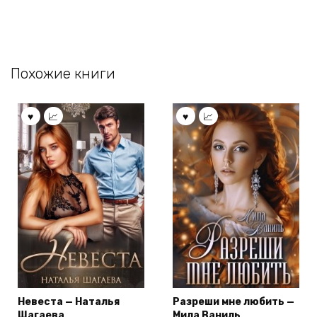
Похожие книги
Невеста — Наталья
Разреши мне любить —
Шагаева
Мила Ваниль