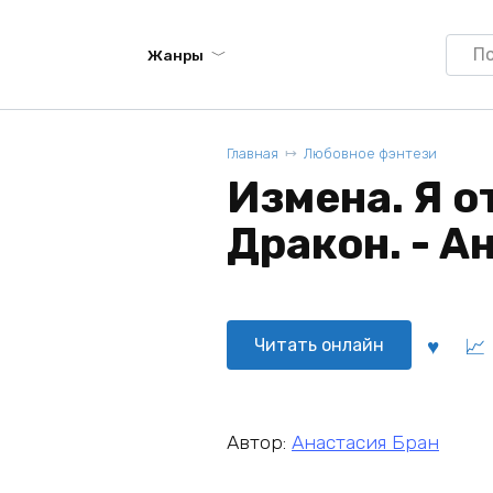
Searc
Жанры
for:
Главная
Любовное фэнтези
Измена. Я о
Дракон. - А
Читать онлайн
Автор:
Анастaсия Бран