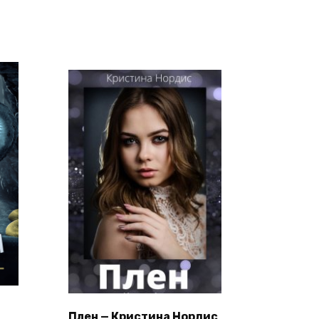
Плен — Кристина Нордис