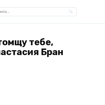
h
томщу тебе,
настaсия Бран