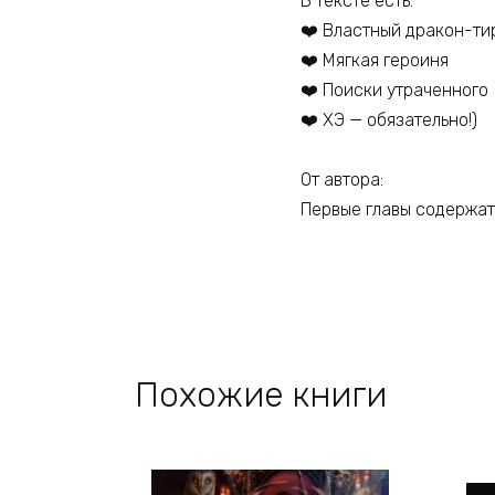
В тексте есть:
❤️ Властный дракон-ти
❤️ Мягкая героиня
❤️ Поиски утраченного
❤️ ХЭ — обязательно!)
От автора:
Первые главы содержат
Похожие книги