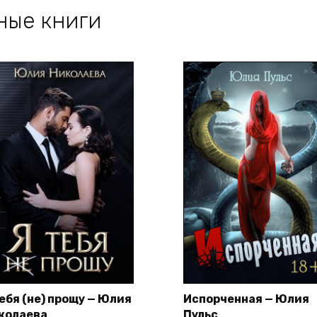
ные книги
тебя (не) прощу — Юлия
Испорченная — Юлия
колаева
Пульс