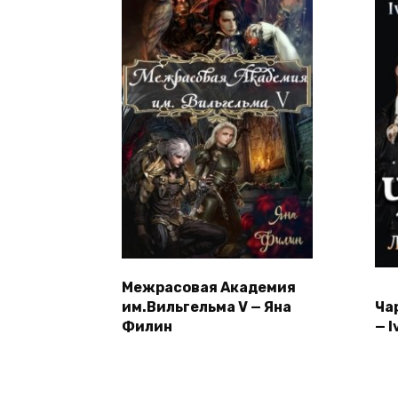
Межрасовая Академия
им.Вильгельма V — Яна
Ча
Филин
— I