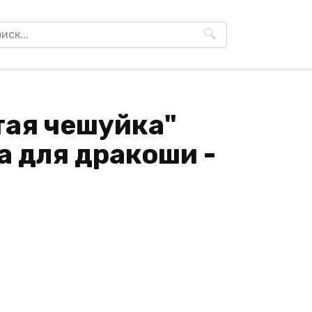
h
тая чешуйка"
а для дракоши -