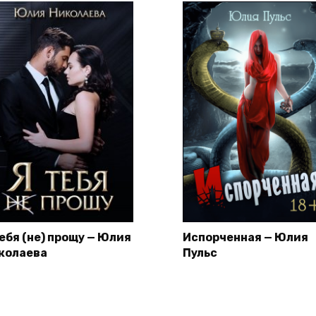
тебя (не) прощу — Юлия
Испорченная — Юлия
колаева
Пульс