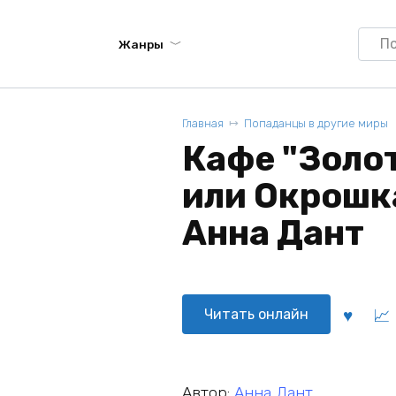
Searc
Жанры
for:
Главная
Попаданцы в другие миры
Кафе "Золо
или Окрошк
Анна Дант
Читать онлайн
Автор:
Анна Дант