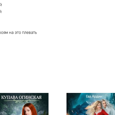
й
й
роям на это плевать