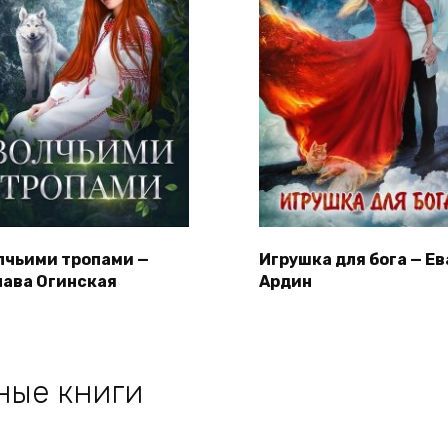
лчьими тропами —
Игрушка для бога — Ев
пава Огинская
Ардин
ные книги