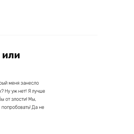
 или
орый меня занесло
? Ну уж нет! Я лучше
ы от злости! Мы,
 попробовать! Да не