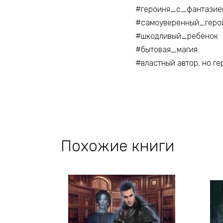
#героиня_с_фантазие
#самоуверенный_геро
#шкодливый_ребёнок
#бытовая_магия
#властный автор, но ге
Похожие книги