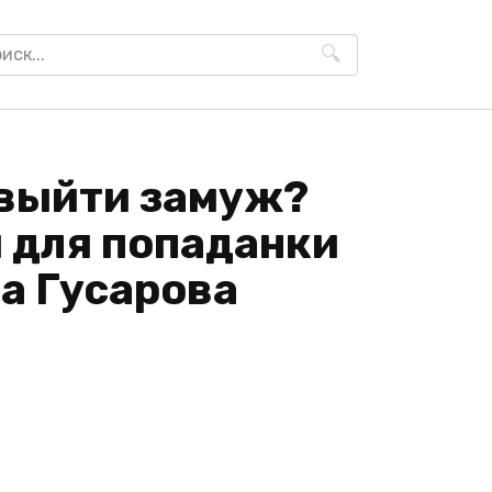
h
 выйти замуж?
 для попаданки
а Гусарова