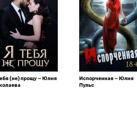
тебя (не) прощу — Юлия
Испорченная — Юлия
колаева
Пульс