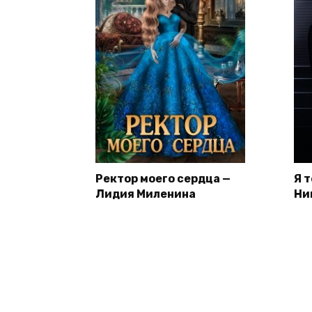
Ректор моего сердца —
Я 
Лидия Миленина
Ни