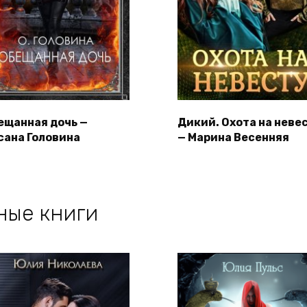
ещанная дочь —
Дикий. Охота на неве
сана Головина
— Марина Весенняя
ные книги