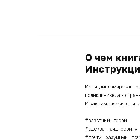
О чем кни
Инструкци
Меня, дипломированного
поликлинике, а в стран
И как там, скажите, св
#властный_герой
#адекватная_героиня
#почти_разумный_поч