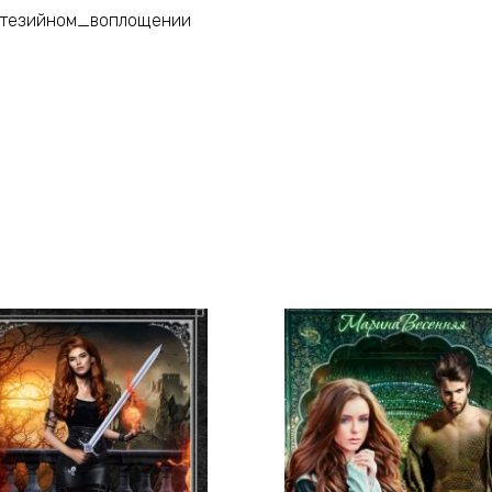
тезийном_воплощении