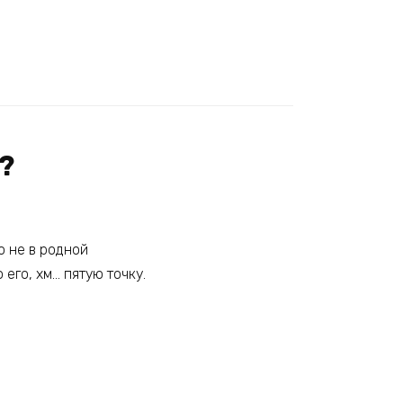
?
о не в родной
 его, хм… пятую точку.