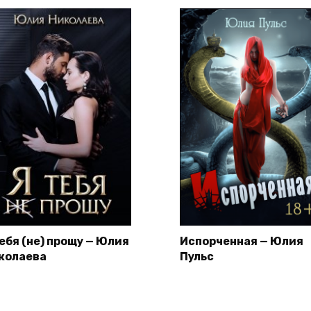
тебя (не) прощу — Юлия
Испорченная — Юлия
колаева
Пульс