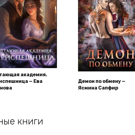
тающая академия.
испешница — Ева
Демон по обмену —
нова
Ясмина Сапфир
ные книги