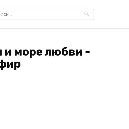
h
 и море любви -
фир