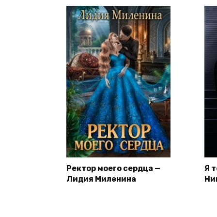
Ректор моего сердца —
Я 
Лидия Миленина
Ни