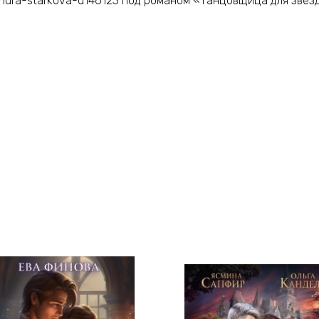
ksandra-starkova-u146123 под романом «Танцовщица для звез