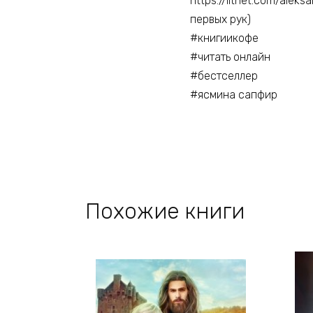
https://litnet.com/ale
первых рук)
#книгиикофе
#читать онлайн
#бестселлер
#ясмина сапфир
Похожие книги