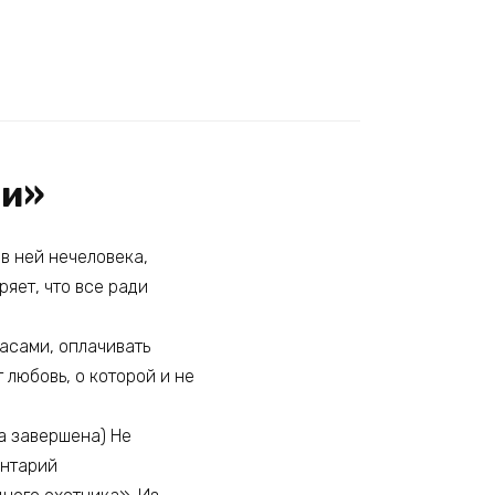
ви»
в ней нечеловека,
ряет, что все ради
асами, оплачивать
 любовь, о которой и не
а завершена) Не
ентарий