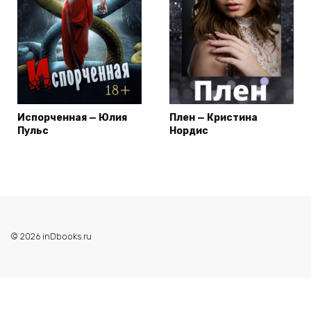
Испорченная — Юлия
Плен — Кристина
Пульс
Нордис
© 2026 inDbooks.ru