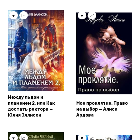
Между льдом и
пламенем 2, или Как
Мое проклятие. Право
достать ректора —
на выбор — Алиса
Юлия Эллисон
Ардова