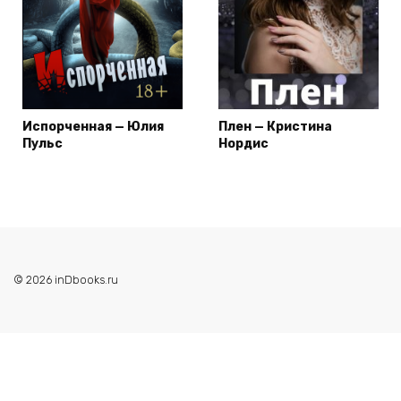
Испорченная — Юлия
Плен — Кристина
Пульс
Нордис
© 2026 inDbooks.ru