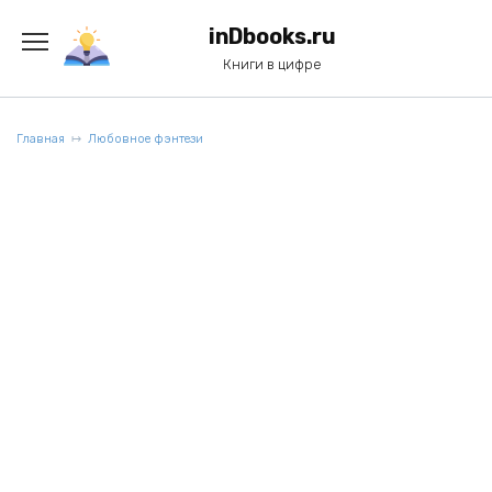
Перейти
к
inDbooks.ru
содержанию
Книги в цифре
Главная
Любовное фэнтези