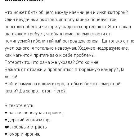
Что может быть общего между наемницей и инквизитором?
Один неудачный выстрел, два случайных поцелуя, три
попытки побега и четыре украденных артефакта. Этот нахал
шантажом требует, чтобы я помогла ему спасти от
неминуемой гибели тайный остров драконов… Да только он не
учел одного: я тотально невезучая. Ходячее недоразумение,
как магнитом притягиваю к себе проблемы.
Потерять то, что сама же украла? Это ко мне!
Бежать от стражи и провалиться в тюремную камеру? Да
легко!
Выйти замуж за инквизитора, чтобы избежать смертной
казни? Да запро… стоп. Чего?!
В тексте есть
♥ наглая невезучая героиня,
♥ дерзкий инквизитор,
❤️ любовь и страсть
♥ юмор и ирония,