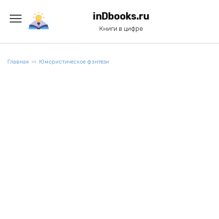
Перейти
к
inDbooks.ru
содержанию
Книги в цифре
Главная
Юмористическое фэнтези