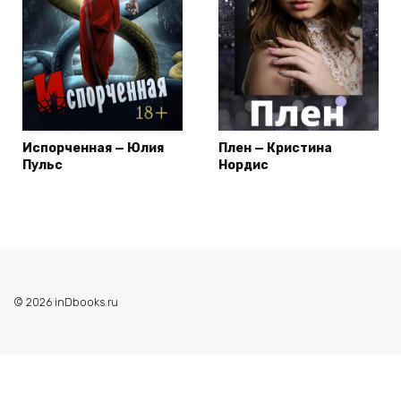
Испорченная — Юлия
Плен — Кристина
Пульс
Нордис
© 2026 inDbooks.ru