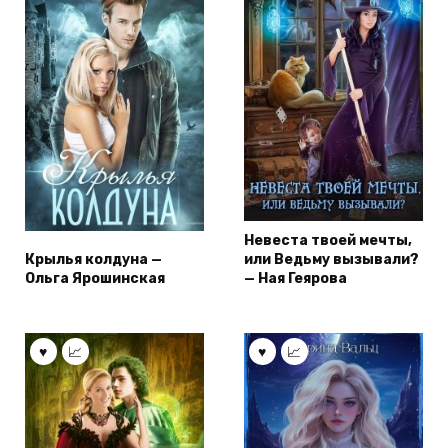
Невеста твоей мечты,
Крылья колдуна —
или Ведьму вызывали?
Ольга Ярошинская
— Ная Геярова