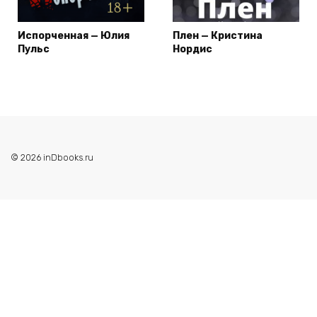
Испорченная — Юлия
Плен — Кристина
Пульс
Нордис
© 2026 inDbooks.ru