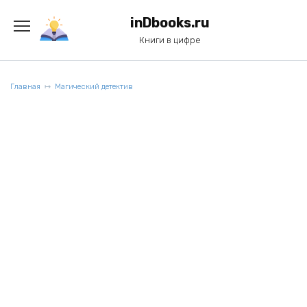
Перейти
к
inDbooks.ru
содержанию
Книги в цифре
Главная
Магический детектив