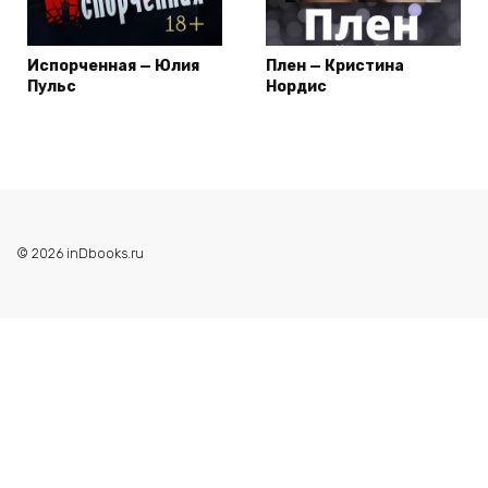
Испорченная — Юлия
Плен — Кристина
Пульс
Нордис
© 2026 inDbooks.ru