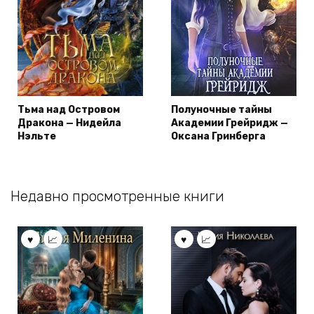
Тьма над Островом
Полуночные тайны
Дракона — Нидейла
Академии Грейридж —
Нэльте
Оксана Гринберга
Недавно просмотренные книги