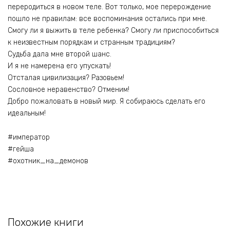
переродиться в новом теле. Вот только, мое перерождение
пошло не правилам: все воспоминания остались при мне.
Смогу ли я выжить в теле ребенка? Смогу ли приспособиться
к неизвестным порядкам и странным традициям?
Судьба дала мне второй шанс.
И я не намерена его упускать!
Отсталая цивилизация? Разовьем!
Сословное неравенство? Отменим!
Добро пожаловать в новый мир. Я собираюсь сделать его
идеальным!
#император
#гейша
#охотник_на_демонов
Похожие книги