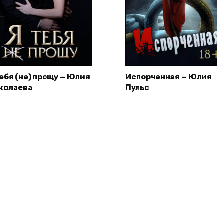
тебя (не) прощу — Юлия
Испорченная — Юлия
колаева
Пульс