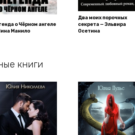
Два моих порочных
генда о Чёрном ангеле
секрета — Эльвира
Лина Манило
Осетина
ные книги