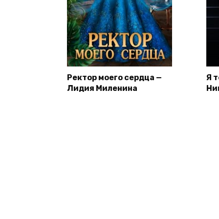
Ректор моего сердца —
Я 
Лидия Миленина
Ни