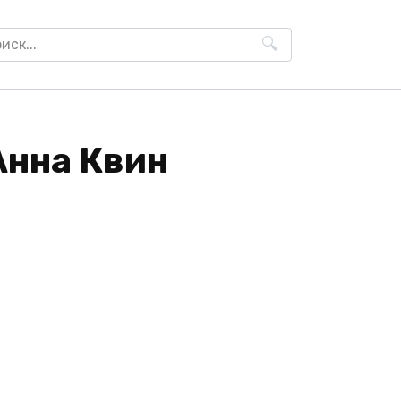
h
Анна Квин