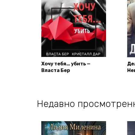
Хочу тебя… убить —
Де
Власта Бер
Не
Недавно просмотрен