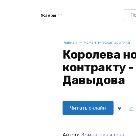
Searc
Жанры
for:
Главная
Романтическая эротика
Королева но
контракту -
Давыдова
Читать онлайн
Автор:
Ирина Давыдова