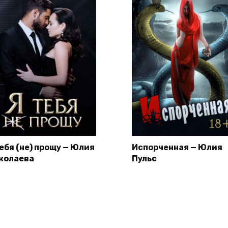
тебя (не) прощу — Юлия
Испорченная — Юлия
колаева
Пульс