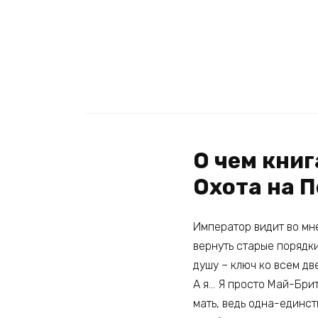
О чем кни
Охота на 
Император видит во м
вернуть старые порядк
душу – ключ ко всем дв
А я… Я просто Май-Брит
мать, ведь одна-единст