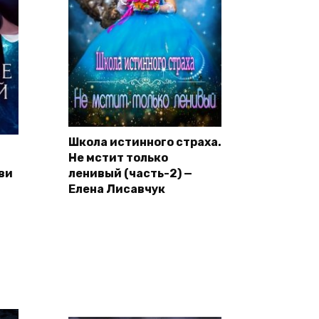
Школа истинного страха.
Не мстит только
ви
ленивый (часть-2) —
Елена Лисавчук