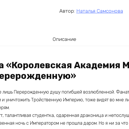
Автор:
Наталья Самсонова
Описание
га «Королевская Академия М
Перерожденную»
не лишь Перерожденную душу погибшей возлюбленной. Фана
и и уничтожить Тройственную Империю, тоже видят во мне 
ерям.
т, талантливая студентка, одаренная драконица и непослуш
венная ночь с Императором не прошла даром. Но я ни за что