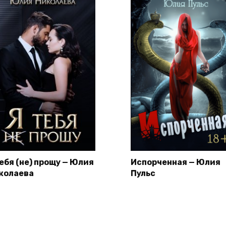
тебя (не) прощу — Юлия
Испорченная — Юлия
колаева
Пульс