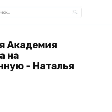
h
я Академия
а на
ную - Наталья