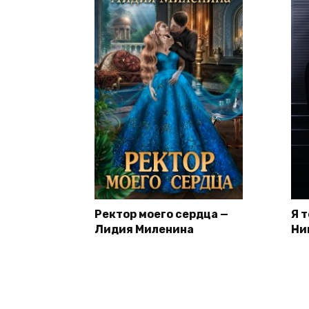
Ректор моего сердца —
Я 
Лидия Миленина
Ни