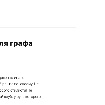
ля графа
ершенно иначе.
ё решил по-своему! Не
осого стилиста! Не
й клуб, у руля которого