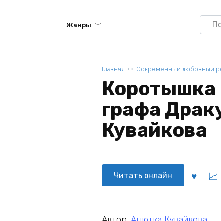
Searc
Жанры
for:
Главная
Современный любовный р
Коротышка 
графа Драк
Кувайкова
Читать онлайн
Автор:
Анютка Кувайкова