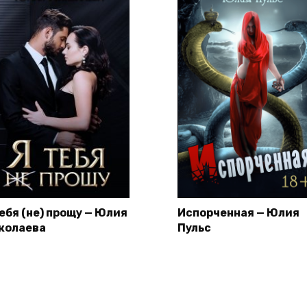
тебя (не) прощу — Юлия
Испорченная — Юлия
колаева
Пульс