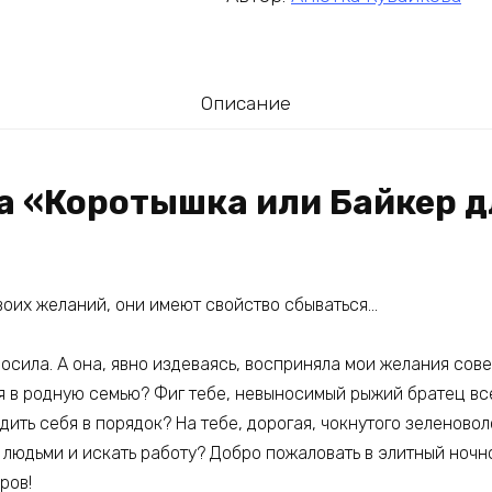
Описание
га «Коротышка или Байкер д
своих желаний, они имеют свойство сбываться…
росила. А она, явно издеваясь, восприняла мои желания сов
я в родную семью? Фиг тебе, невыносимый рыжий братец вс
ить себя в порядок? На тебе, дорогая, чокнутого зеленовол
людьми и искать работу? Добро пожаловать в элитный ночно
ров!