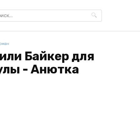
h
оман
или Байкер для
улы - Анютка