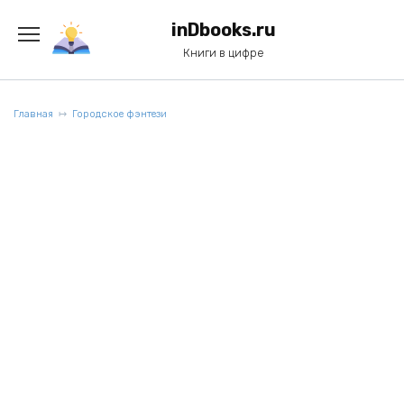
Перейти
к
inDbooks.ru
содержанию
Книги в цифре
Главная
Городское фэнтези