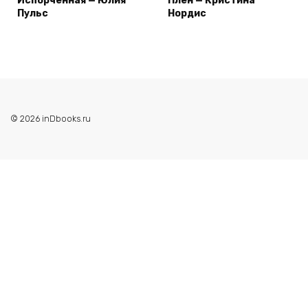
Испорченная — Юлия
Плен — Кристина
Пульс
Нордис
© 2026 inDbooks.ru