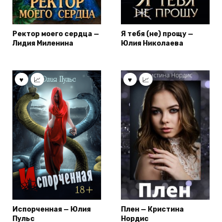
Ректор моего сердца —
Я тебя (не) прощу —
Лидия Миленина
Юлия Николаева
Испорченная — Юлия
Плен — Кристина
Пульс
Нордис