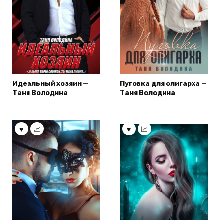
Идеальный хозяин —
Пуговка для олигарха —
Таня Володина
Таня Володина