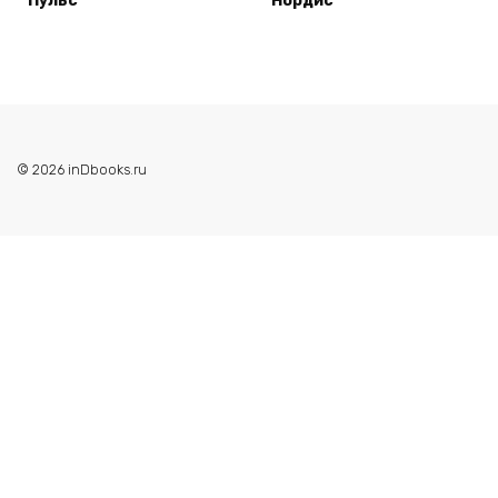
Пульс
Нордис
© 2026 inDbooks.ru