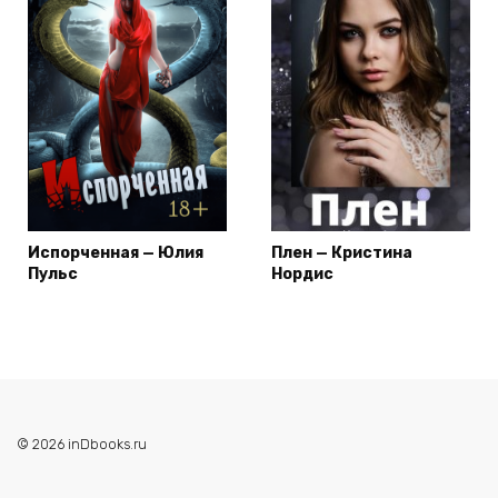
Испорченная — Юлия
Плен — Кристина
Пульс
Нордис
© 2026 inDbooks.ru