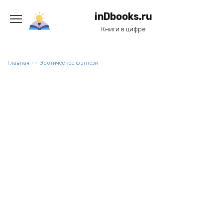
Перейти
к
inDbooks.ru
содержанию
Книги в цифре
Главная
Эротическое фэнтези