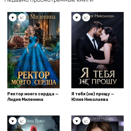
Ректор моего сердца —
Я тебя (не) прощу —
Лидия Миленина
Юлия Николаева