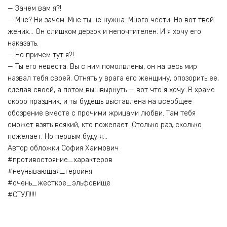
— Зачем вам я?!
— Мне? Ни зачем. Мне ты не нужна. Много чести! Но вот твой
жених… Он слишком дерзок и непочтителен. И я хочу его
наказать.
— Но причем тут я?!
— Ты его невеста. Вы с ним помолвлены, он на весь мир
назвал тебя своей. Отнять у врага его женщину, опозорить ее,
сделав своей, а потом вышвырнуть — вот что я хочу. В храме
скоро праздник, и ты будешь выставлена на всеобщее
обозрение вместе с прочими жрицами любви. Там тебя
сможет взять всякий, кто пожелает. Столько раз, сколько
пожелает. Но первым буду я…
Автор обложки София Хаимович
#противостояние_характеров
#неунывающая_героиня
#очень_жесткое_эльфовище
#СТУЛ!!!!