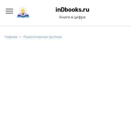
Перейти
к
inDbooks.ru
содержанию
Книги в цифре
Главная
Романтическая эротика