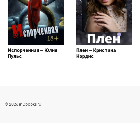
Испорченная — Юлия
Плен — Кристина
Пульс
Нордис
© 2026 inDbooks.ru