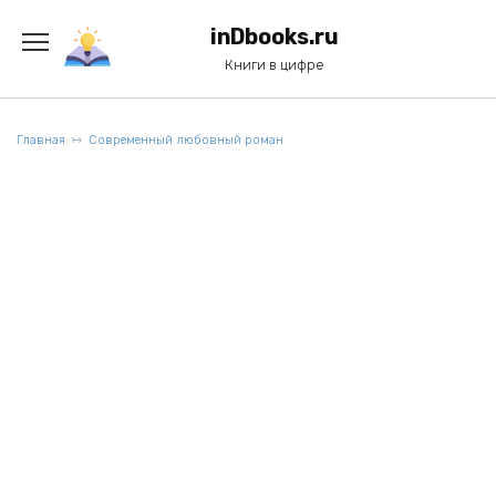
Перейти
к
inDbooks.ru
содержанию
Книги в цифре
Главная
Современный любовный роман