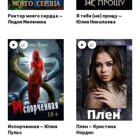
Ректор моего сердца —
Я тебя (не) прощу —
Лидия Миленина
Юлия Николаева
Испорченная — Юлия
Плен — Кристина
Пульс
Нордис